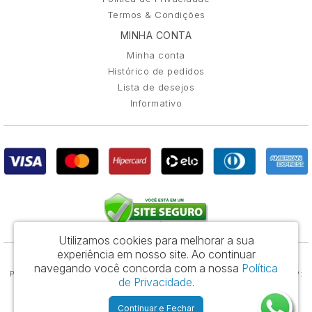
Termos & Condições
MINHA CONTA
Minha conta
Histórico de pedidos
Lista de desejos
Informativo
Utilizamos cookies para melhorar a sua
experiência em nosso site.
Ao continuar
Saga Systems Produtos Eletrônicos Brasil Ltda - CNPJ: 11.399.853/0001-64
navegando você concorda com a nossa
Política
Praça da República 386, 5º. Andar, Cj 53 – República - São Paulo / SP - CEP:
de Privacidade
.
01045-806
Continuar e Fechar