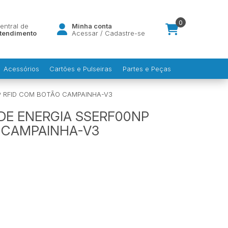
0
entral de
Minha conta
tendimento
Acessar
/
Cadastre-se
Acessórios
Cartões e Pulseiras
Partes e Peças
 RFID COM BOTÃO CAMPAINHA-V3
E ENERGIA SSERF00NP
 CAMPAINHA-V3