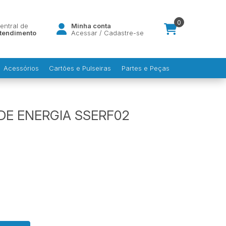
0
entral de
Minha conta
tendimento
Acessar
/
Cadastre-se
Acessórios
Cartões e Pulseiras
Partes e Peças
E ENERGIA SSERF02