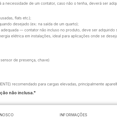
á a necessidade de um contator, caso não o tenha, deverá ser adqui
sadas, flats etc.);
quando desejado (ex.: na saída de um quarto);
 adequada — contator não incluso no produto, deve ser adquirido 
rgia elétrica em instalações, ideal para aplicações onde se deseja 
D, sensor de presença, chave)
NTE) recomendado para cargas elevadas, principalmente aparelh
ção não inclusa."
ONOSCO
INFORMAÇÕES