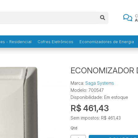
C
A
es - Residencial
Cofres Eletrônicos
Economizadores de Energia
ECONOMIZADOR D
Marca:
Saga Systems
Modelo: 700547
Disponibilidade:
Em estoque
R$ 461,43
Sem impostos: R$ 461,43
Qtd