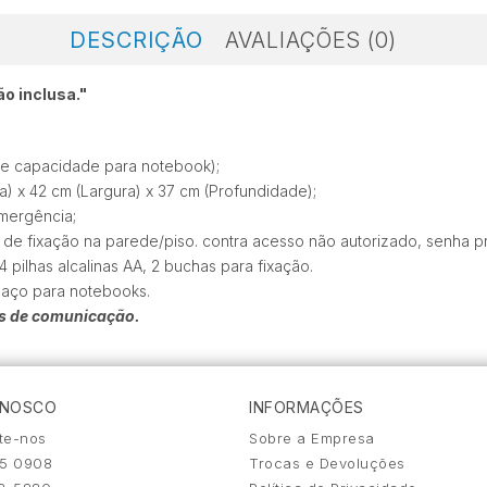
DESCRIÇÃO
AVALIAÇÕES (0)
o inclusa."
re capacidade para notebook);
ra) x 42 cm (Largura) x 37 cm (Profundidade);
emergência;
e fixação na parede/piso. contra acesso não autorizado, senha pro
 pilhas alcalinas AA, 2 buchas para fixação.
paço para notebooks.
is de comunicação.
ONOSCO
INFORMAÇÕES
te-nos
Sobre a Empresa
25 0908
Trocas e Devoluções