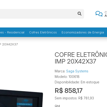
C
A
es - Residencial
Cofres Eletrônicos
Economizadores de Energia
P 20X42X37
COFRE ELETRÔNI
IMP 20X42X37
Marca:
Saga Systems
Modelo: 100618
Disponibilidade:
Em estoque
R$ 858,17
Sem impostos: R$ 781,93
Qtd