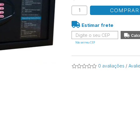
COMPRAR
Estimar frete
Não sei meu CEP
0 avaliações
/
Avali