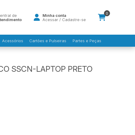
0
entral de
Minha conta
tendimento
Acessar
/
Cadastre-se
Acessórios
Cartões e Pulseiras
Partes e Peças
CO SSCN-LAPTOP PRETO